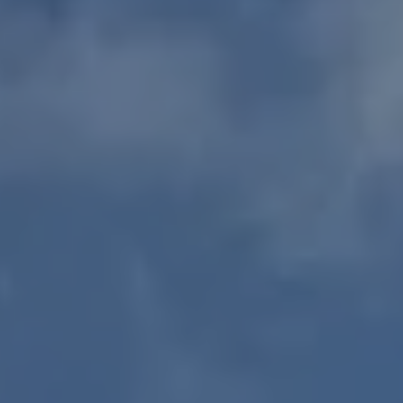
Ville
Budget maison
Budget terrain
*
Lieu du projet
*
Type de projet
*
Par quel biais souhaitez-vous nous rencontrer ?
Téléphone