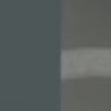
Nos agences
E.
À propos
F.