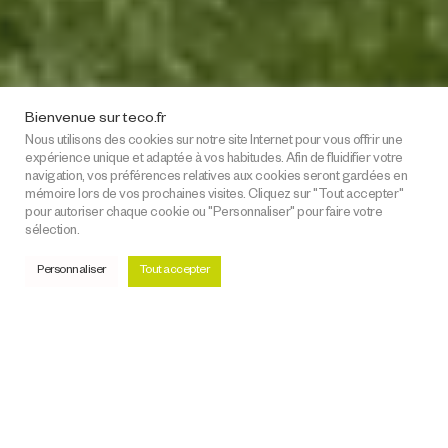
Téco Vire
Téco Cherbourg
26 Rue André Halbout
32 Rue Gambetta
14500 Vire
50100 Cherbourg
Bienvenue sur teco.fr
02 33 72 50 50
02 33 72 50 50
Nous utilisons des cookies sur notre site Internet pour vous offrir une
expérience unique et adaptée à vos habitudes. Afin de fluidifier votre
navigation, vos préférences relatives aux cookies seront gardées en
mémoire lors de vos prochaines visites. Cliquez sur "Tout accepter"
pour autoriser chaque cookie ou "Personnaliser" pour faire votre
sélection.
Personnaliser
Tout accepter
Découvrez nos
maisons individuelles