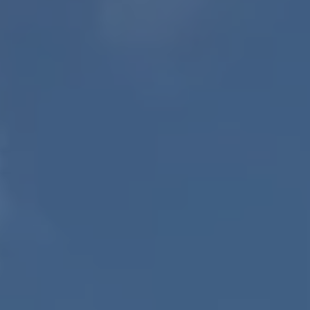
Visioconférence
En agence
À domicile
*
Sélectionnez votre agence la plus proche :
Cherbourg
Saint-Lô
Vire
*
Souhaitez-vous nous laisser un message ?